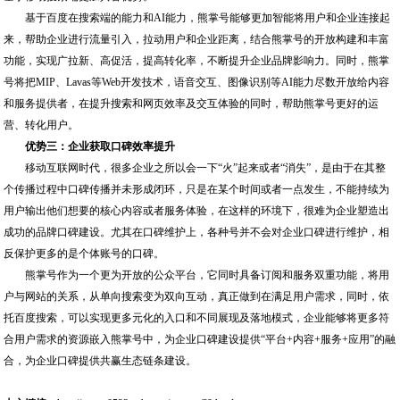
基于百度在搜索端的能力和AI能力，熊掌号能够更加智能将用户和企业连接起
来，帮助企业进行流量引入，拉动用户和企业距离，结合熊掌号的开放构建和丰富
功能，实现广拉新、高促活，提高转化率，不断提升企业品牌影响力。同时，熊掌
号将把MIP、Lavas等Web开发技术，语音交互、图像识别等AI能力尽数开放给内容
和服务提供者，在提升搜索和网页效率及交互体验的同时，帮助熊掌号更好的运
营、转化用户。
优势三：企业获取口碑效率提升
移动互联网时代，很多企业之所以会一下“火”起来或者“消失”，是由于在其整
个传播过程中口碑传播并未形成闭环，只是在某个时间或者一点发生，不能持续为
用户输出他们想要的核心内容或者服务体验，在这样的环境下，很难为企业塑造出
成功的品牌口碑建设。尤其在口碑维护上，各种号并不会对企业口碑进行维护，相
反保护更多的是个体账号的口碑。
熊掌号作为一个更为开放的公众平台，它同时具备订阅和服务双重功能，将用
户与网站的关系，从单向搜索变为双向互动，真正做到在满足用户需求，同时，依
托百度搜索，可以实现更多元化的入口和不同展现及落地模式，企业能够将更多符
合用户需求的资源嵌入熊掌号中，为企业口碑建设提供“平台+内容+服务+应用”的融
合，为企业口碑提供共赢生态链条建设。