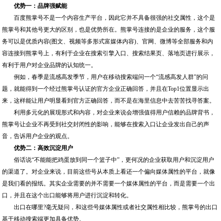
优势一：品牌强赋能
百度熊掌号不是一个内容生产平台，因此它并不具备很强的社交属性，这个是
熊掌号和其他号更大的区别，也是优势所在。熊掌号连接的是企业的服务，这个服
务可以是优质内容(图文、视频等多形式富媒体内容)、官网、微博等全部服务和内
容连接到熊掌号上，有利于企业在搜索引擎入口、搜索结果页、落地页进行展示，
有利于用户对企业品牌的认知统一。
例如，春季是流感高发季节，用户在移动搜索端问一个“流感高发人群”的问
题，就能得到一个经过熊掌号认证的官方企业正确回答，并且在Top1位置显示出
来，这样能让用户明显看到官方正确回答，而不是在海里信息中去苦苦找寻答案。
利用多元化的展现形式和内容，对企业来说会增强值得用户信赖的品牌背书，
熊掌号让企业不再受到社交封闭性的影响，能够在搜索入口让企业发出自己的声
音，告诉用户企业的观点。
优势二：高效沉淀用户
俗话说“不能能把鸡蛋放到同一个篮子中”，更何况的企业获取用户和沉淀用户
的渠道了。对企业来说，目前这些号从本质上看还一个偏向媒体属性的平台，就像
是我们看的报纸。其实企业需要的并不需要一个媒体属性的平台，而是需要一个出
口，并且在这个出口能够将用户进行沉淀和转化。
出口在哪里?毫无疑问，和这些号媒体属性或者社交属性相比较，熊掌号的出口
基于移动搜索端更加具备优势。