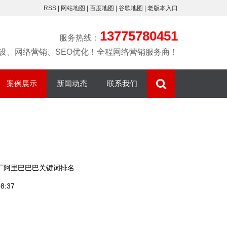
RSS
|
网站地图
|
百度地图
|
谷歌地图
|
老版本入口
13775780451
服务热线：
设、网络营销、SEO优化！全程网络营销服务商！
案例展示
新闻动态
联系我们
营销型网站
网站建设
精创简介
网站优化排名
网站优化
联系我们
整站优化排名
百度爱采购运
百度爱采购
常见问题
营
厂阿里巴巴巴关键词排名
阿里托管排名
8:37
淘宝开店
微信小程序