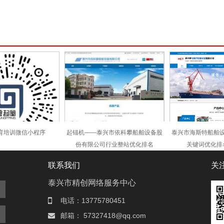
育培训微信小程序
起锚机——泰兴市依科攀船舶设备股
泰兴市海斯特船舶
份有限公司行业整站优化排名
关键词优化排
联系我们
关
泰兴市精创网络服务中心
电话：13775780451
邮箱： 57327418@qq.com