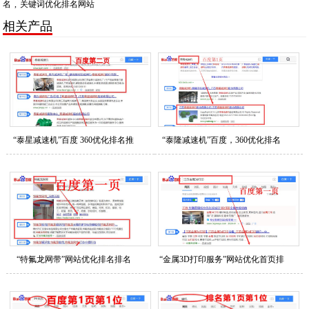
名
,
关键词优化排名网站
相关产品
“泰星减速机”百度 360优化排名推
“泰隆减速机”百度，360优化排名
广
“特氟龙网带”网站优化排名排名
“金属3D打印服务”网站优化首页排
名