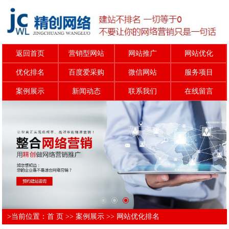
返回首页
营销型网站
网站推广
网站优化
优化排名
百度爱采购
微信网站
服务项目
案例展示
新闻动态
联系我们
在线留言
>当前位置：
首 页
>>
案例展示
>>
网站优化排名