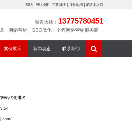
RSS
|
网站地图
|
百度地图
|
谷歌地图
|
老版本入口
13775780451
服务热线：
设、网络营销、SEO优化！全程网络营销服务商！
案例展示
新闻动态
联系我们
营销型网站
网站建设
精创简介
网站优化排名
网站优化
联系我们
整站优化排名
百度爱采购运
百度爱采购
常见问题
营
”网站优化排名
阿里托管排名
9:54
淘宝开店
j.com/
微信小程序