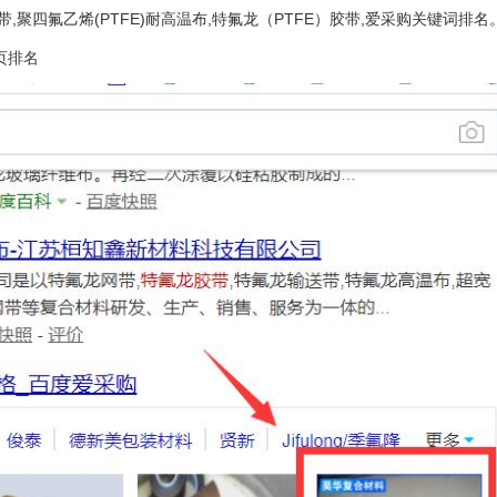
聚四氟乙烯(PTFE)耐高温布,特氟龙（PTFE）胶带,爱采购关键词排名
页排名