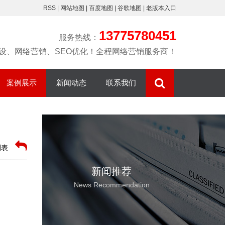
RSS
|
网站地图
|
百度地图
|
谷歌地图
|
老版本入口
13775780451
服务热线：
设、网络营销、SEO优化！全程网络营销服务商！
案例展示
新闻动态
联系我们
营销型网站
网站建设
精创简介
网站优化排名
网站优化
联系我们
整站优化排名
百度爱采购运
列表
百度爱采购
常见问题
营
新闻推荐
阿里托管排名
News Recommendation
淘宝开店
微信小程序