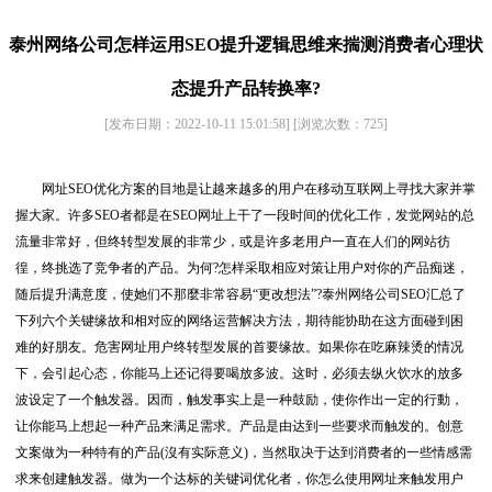
泰州网络公司怎样运用SEO提升逻辑思维来揣测消费者心理状
态提升产品转换率?
[发布日期：2022-10-11 15:01:58]
[浏览次数：
725
]
网址SEO优化方案的目地是让越来越多的用户在移动互联网上寻找大家并掌
握大家。许多SEO者都是在SEO网址上干了一段时间的优化工作，发觉网站的总
流量非常好，但终转型发展的非常少，或是许多老用户一直在人们的网站彷
徨，终挑选了竞争者的产品。为何?怎样采取相应对策让用户对你的产品痴迷，
随后提升满意度，使她们不那麼非常容易“更改想法”?泰州网络公司SEO汇总了
下列六个关键缘故和相对应的网络运营解决方法，期待能协助在这方面碰到困
难的好朋友。危害网址用户终转型发展的首要缘故。如果你在吃麻辣烫的情况
下，会引起心态，你能马上还记得要喝放多波。这时，必须去纵火饮水的放多
波设定了一个触发器。因而，触发事实上是一种鼓励，使你作出一定的行動，
让你能马上想起一种产品来满足需求。产品是由达到一些要求而触发的。创意
文案做为一种特有的产品(沒有实际意义)，当然取决于达到消费者的一些情感需
求来创建触发器。做为一个达标的关键词优化者，你怎么使用网址来触发用户