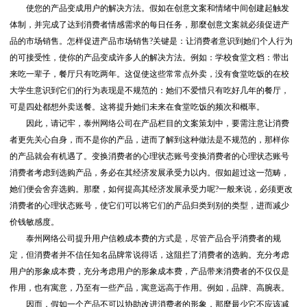
使您的产品变成用户的解决方法。假如在创意文案和情绪中间创建起触发
体制，并完成了达到消费者情感需求的每日任务，那麼创意文案就必须促进产
品的市场销售。怎样促进产品市场销售?关键是：让消费者意识到她们个人行为
的可接受性，使你的产品变成许多人的解决方法。例如：学校食堂文档：带出
来吃一辈子，餐厅只有吃两年。这促使这些常常点外卖，没有食堂吃饭的在校
大学生意识到它们的行为表现是不规范的：她们不爱惜只有吃好几年的餐厅，
可是四处都想外卖送餐。这将提升她们未来在食堂吃饭的频次和概率。
因此，请记牢，泰州网络公司在产品栏目的文案策划中，要需注意让消费
者更先关心自身，而不是你的产品，进而了解到这种做法是不规范的，那样你
的产品就会有机遇了。变换消费者的心理状态账号变换消费者的心理状态账号
消费者考虑到选购产品，务必在其经济发展承受力以内。假如超过这一范畴，
她们便会舍弃选购。那麼，如何提高其经济发展承受力呢?一般来说，必须更改
消费者的心理状态账号，使它们可以将它们的产品归类到别的类型，进而减少
价钱敏感度。
泰州网络公司提升用户信赖成本费的方式是，尽管产品合乎消费者的规
定，但消费者并不信任知名品牌常说得话，这阻拦了消费者的选购。充分考虑
用户的形象成本费，充分考虑用户的形象成本费，产品带来消费者的不仅仅是
作用，也有寓意，乃至有一些产品，寓意远高于作用。例如，品牌、高腕表。
因而，假如一个产品不可以协助改进消费者的形象，那麼最少它不应该减